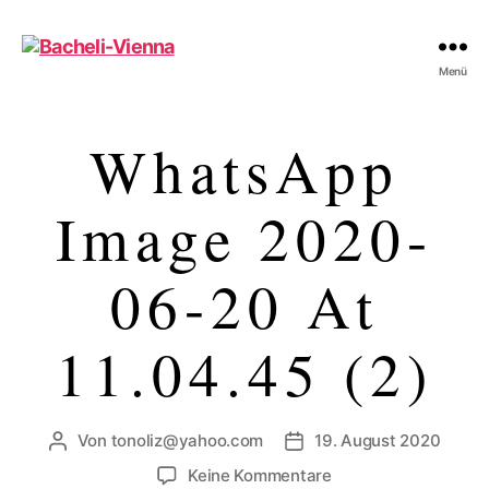
Bacheli-
Menü
Vienna
WhatsApp
Image 2020-
06-20 At
11.04.45 (2)
Von
tonoliz@yahoo.com
19. August 2020
Beitragsautor
Veröffentlichungsdatum
zu
Keine Kommentare