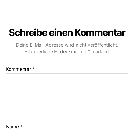
WhatsApp
Image
2020-
06-
20
Schreibe einen Kommentar
at
11.04.45
Deine E-Mail-Adresse wird nicht veröffentlicht.
(2)
Erforderliche Felder sind mit
*
markiert
Kommentar
*
Name
*